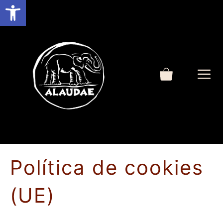
Abrir barra de herramientas
Saltar
al
contenido
M
Política de cookies
(UE)