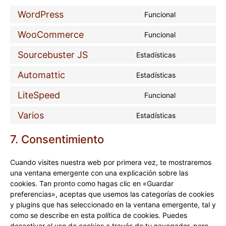
WordPress
Funcional
Consent
to
WooCommerce
Funcional
Consent
service
to
wordpress
Sourcebuster JS
Estadísticas
Consent
service
to
woocommer
Automattic
Estadísticas
Consent
service
to
sourcebuster
LiteSpeed
Funcional
Consent
service
js
to
automattic
Varios
Estadísticas
Consent
service
to
litespeed
7. Consentimiento
service
varios
Cuando visites nuestra web por primera vez, te mostraremos
una ventana emergente con una explicación sobre las
cookies. Tan pronto como hagas clic en «Guardar
preferencias», aceptas que usemos las categorías de cookies
y plugins que has seleccionado en la ventana emergente, tal y
como se describe en esta política de cookies. Puedes
desactivar el uso de cookies a través de tu navegador, pero,