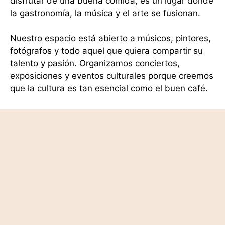
disfrutar de una buena comida, es un lugar donde
la gastronomía, la música y el arte se fusionan.
Nuestro espacio está abierto a músicos, pintores,
fotógrafos y todo aquel que quiera compartir su
talento y pasión. Organizamos conciertos,
exposiciones y eventos culturales porque creemos
Artículo añadido al carrito.
que la cultura es tan esencial como el buen café.
Finalizar Compra
0 artículos -
0,00
€
Ya sea que vengas a disfrutar de nuestras tapas,
a tomar una copa en buena compañía o a dejarte
llevar por el ritmo de la música en directo,
queremos que encuentres algo que te inspire.